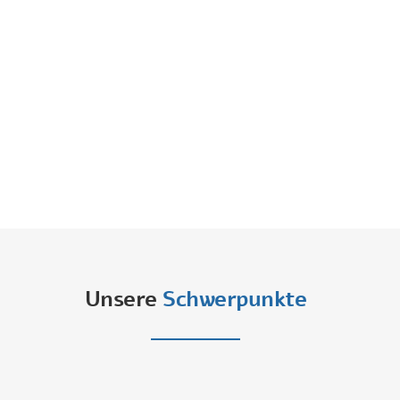
Montags, Dienstags und Donnerstags zwischen
8.00 - 12.00 Uhr
und
14.00 - 17.00
Uhr
,
Mittwochs und Freitags zwischen
8.00 - 11.00
Uhr
und
13.00 - 18.00 Uhr
und Samstags zwischen
09.00 - 12.00 Uhr
telefonisch - oder jederzeit per E-Mail möglich.
Notdienst außerhalb der Sprechstunde:
Rufnummer
116117
Unsere
Schwerpunkte