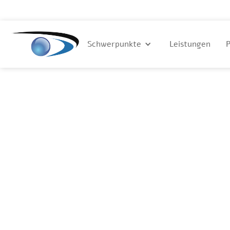
Dr. med.
Segbert
Schwerpunkte
Leistungen
P
Ihre Privatpraxis in
Coesfeld - Harle